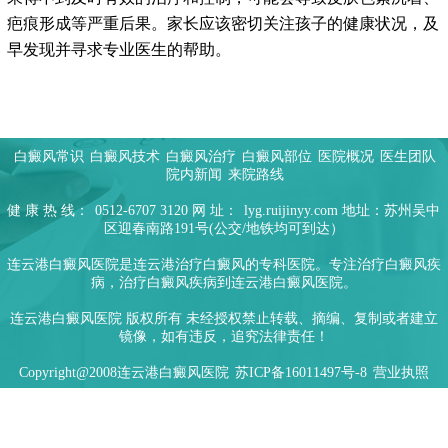
疤痕形成等严重后果。家长应该密切关注孩子的健康状况，及
早发现并寻求专业医生的帮助。
白癜风常识
白癜风技术
白癜风治疗
白癜风部位
医院概况
医生团队
院内新闻
来院路线
健 康 热 线：
0512-6707 3120
网 址：
lyg.ruijinyy.com
地址：苏州吴中
区迎春南路191号(公交/地铁均可到达）
连云港白癜风医院是连云港治疗白癜风的专科医院。专注治疗白癜风疾
病，治疗白癜风疾病到连云港白癜风医院。
连云港白癜风医院 版权所有 未经授权禁止转载、摘编、复制或者建立
镜像，如有违反，追究法律责任！
Copyright@2008连云港白癜风医院
苏ICP备16011497号-8
营业执照
网站rss地图
网站xml地图
网站html地图
网站txt地图