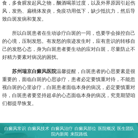
食，多食腥发起风之物，酗酒喝茶过度，以及外界原因引起伤
风，发热、扁桃体发炎，免疫功用低下，缺少抵抗力，然后导
致白斑发病和复发。
所以白斑患者在生动诊疗白斑的一同，也要学会操控自己
的心境，压制发怒。有发怒的痕迹发生时，应有意识的转移自
己的发怒心态，身为白斑患者要生动的应对白斑，尽量防止不
好精力要素对病况的困扰。
苏州瑞京白癜风医院
温馨提醒，白斑患者的心思要素是很
重要的，面临白斑的心思诊疗，患者必定要慎重对待，不能忽
视白斑的心里诊疗，白斑患者面临本身的病况，必定要慎重对
待，白斑患者要坚持超卓的心态面临本身的病况，究竟期望咱
们都提早恢复。
白癜风常识
白癜风技术
白癜风治疗
白癜风部位
医院概况
医生团队
院内新闻
来院路线