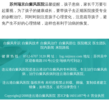
苏州瑞京白癜风医院
温馨提醒，孩子患病，家长千万要引
起重视，为了孩子的健康成长，要带孩子去正规医院接受专业
的诊断治疗。同时时刻注意孩子心理变化，注意疏导孩子，避
免产生不好的心理情绪，这样也有利于治病的恢复。
白癜风常识
白癜风技术
白癜风治疗
白癜风部位
医院概况
医生团队
院内新闻
来院路线
健 康 热 线：
0512-6707 3120
网 址：
lyg.ruijinyy.com
地址：苏州吴中
区迎春南路191号(公交/地铁均可到达）
连云港白癜风医院是连云港治疗白癜风的专科医院。专注治疗白癜风疾
病，治疗白癜风疾病到连云港白癜风医院。
连云港白癜风医院 版权所有 未经授权禁止转载、摘编、复制或者建立
镜像，如有违反，追究法律责任！
Copyright@2008连云港白癜风医院
苏ICP备16011497号-8
营业执照
网站rss地图
网站xml地图
网站html地图
网站txt地图