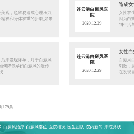
造成女
连云港白癜风医
美观，也容易造成心理压力;
女性在
院
精神和身体双重的折磨;如果
因为白
2020.12.29
.
到生活与
女性白
连云港白癜风医
，后来发现怀孕，对于白癜风
白癜风
院
如何降低孕妇白癜风的遗传
刺激，
2020.12.29
..
在发现自
页
179
条
术
白癜风治疗
白癜风部位
医院概况
医生团队
院内新闻
来院路线