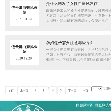
是什么诱发了女性白癜风发作
连云港白癜风医
白癜风是常见的顽固性皮肤疾病，影响外表
院
尤其对于爱美的女性朋友来说，可谓是一种
2021.01.14
长期得不到正确有效的治疗，会使患者产..
孕妇遗传需要注意哪些方面
连云港白癜风医
一些女性患者患有白癜风，无法尽快治疗
院
孕妇，只有担心，白癜风会传染给婴儿吗?
2020.12.29
概率? 一、孕妇白癜风会遗传吗? 白癜风是我.
3
共
30
首页
上一页
1
2
4
5
下一页
末页
白癜风常识
白癜风技